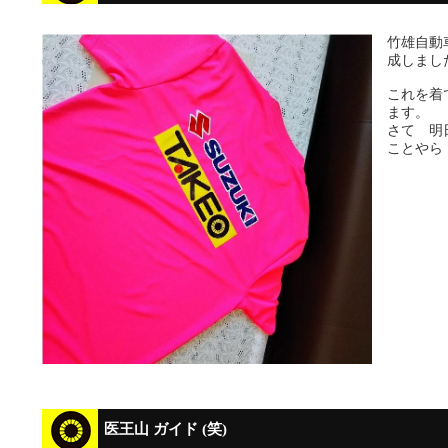
竹雄自動
成しまし
これを着
ます。
さて 明
ことや
医王山 ガイド (笑)