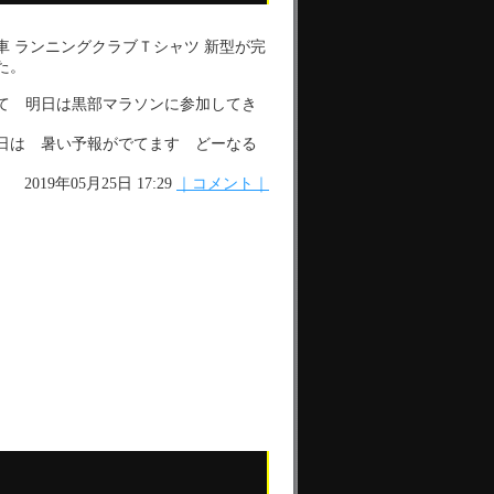
車 ランニングクラブＴシャツ 新型が完
た。
て 明日は黒部マラソンに参加してき
日は 暑い予報がでてます どーなる
ら
2019年05月25日 17:29
｜コメント｜