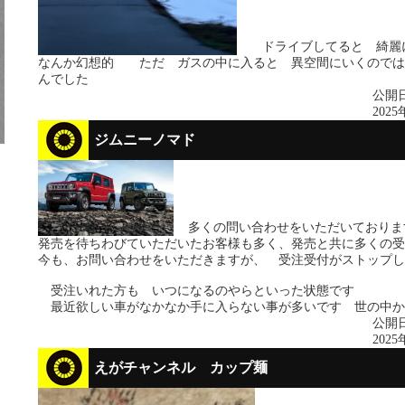
ドライブしてると 綺麗
なんか幻想的 ただ ガスの中に入ると 異空間にいくのでは
んでした
公開日
2025
ジムニーノマド
多くの問い合わせをいただいており
発売を待ちわびていただいたお客様も多く、発売と共に多くの受
今も、お問い合わせをいただきますが、 受注受付がストップし
受注いれた方も いつになるのやらといった状態です
最近欲しい車がなかなか手に入らない事が多いです 世の中か
公開日
2025
えがチャンネル カップ麺