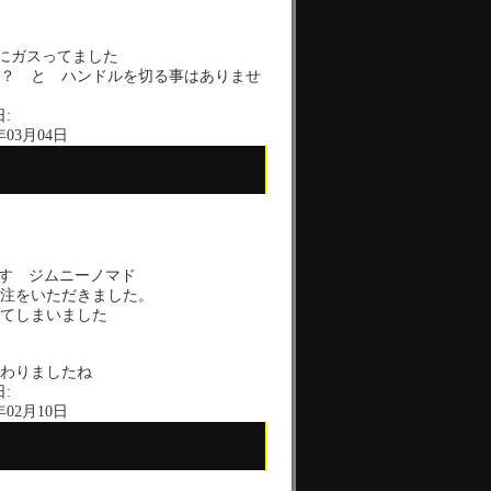
にガスってました
？ と ハンドルを切る事はありませ
:
年03月04日
ます ジムニーノマド
注をいただきました。
てしまいました
わりましたね
:
年02月10日