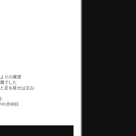
よりの展望
麗でした
と足を延せは立山
:
年01月08日