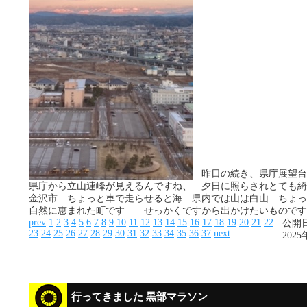
昨日の続き、県庁展望台
県庁から立山連峰が見えるんですね、 夕日に照らされとても綺
金沢市 ちょっと車で走らせると海 県内では山は白山 ちょっ
自然に恵まれた町です せっかくですから出かけたいものです
prev
1
2
3
4
5
6
7
8
9
10
11
12
13
14
15
16
17
18
19
20
21
22
公開日
23
24
25
26
27
28
29
30
31
32
33
34
35
36
37
next
2025
行ってきました 黒部マラソン