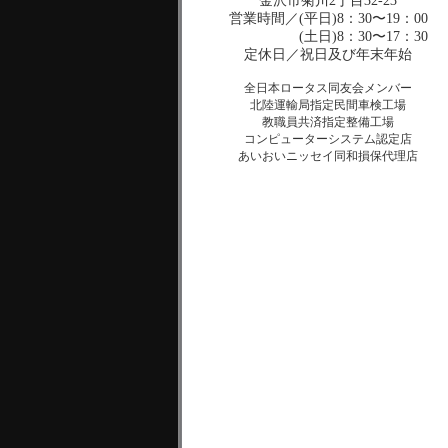
金沢市菊川2丁目32-23
営業時間／(平日)8：30〜19：00
(土日)8：30〜17：30
定休日／祝日及び年末年始
全日本ロータス同友会メンバー
北陸運輸局指定民間車検工場
教職員共済指定整備工場
コンピューターシステム認定店
あいおいニッセイ同和損保代理店