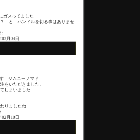
にガスってました
？ と ハンドルを切る事はありませ
:
年03月04日
ます ジムニーノマド
注をいただきました。
てしまいました
わりましたね
:
年02月10日