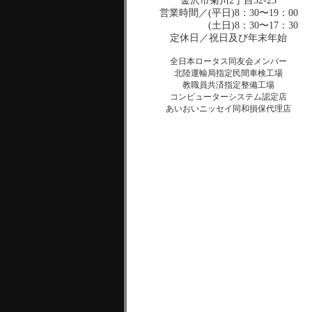
金沢市菊川2丁目32-23
営業時間／(平日)8：30〜19：00
(土日)8：30〜17：30
定休日／祝日及び年末年始
全日本ロータス同友会メンバー
北陸運輸局指定民間車検工場
教職員共済指定整備工場
コンピューターシステム認定店
あいおいニッセイ同和損保代理店