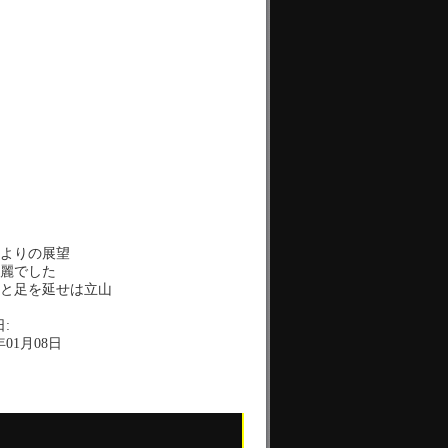
よりの展望
麗でした
と足を延せは立山
:
年01月08日