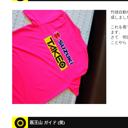
竹雄自動
成しまし
これを着
ます。
さて 明
ことや
医王山 ガイド (笑)