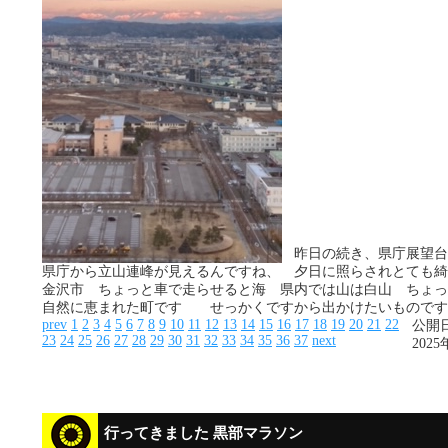
昨日の続き、県庁展望台
県庁から立山連峰が見えるんですね、 夕日に照らされとても綺
金沢市 ちょっと車で走らせると海 県内では山は白山 ちょっ
自然に恵まれた町です せっかくですから出かけたいものです
prev
1
2
3
4
5
6
7
8
9
10
11
12
13
14
15
16
17
18
19
20
21
22
公開日
23
24
25
26
27
28
29
30
31
32
33
34
35
36
37
next
2025
行ってきました 黒部マラソン