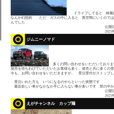
ドライブしてると 綺麗
なんか幻想的 ただ ガスの中に入ると 異空間にいくのでは
んでした
公開日
2025
ジムニーノマド
多くの問い合わせをいただいており
発売を待ちわびていただいたお客様も多く、発売と共に多くの受
今も、お問い合わせをいただきますが、 受注受付がストップし
受注いれた方も いつになるのやらといった状態です
最近欲しい車がなかなか手に入らない事が多いです 世の中か
公開日
2025
えがチャンネル カップ麺