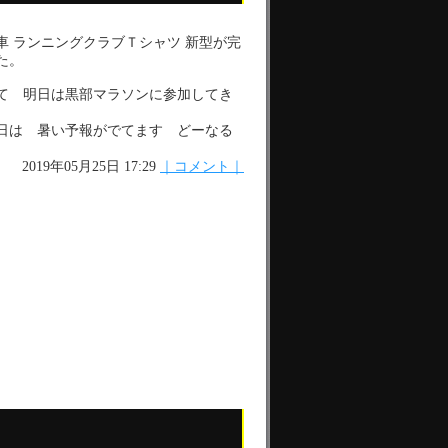
車 ランニングクラブＴシャツ 新型が完
た。
て 明日は黒部マラソンに参加してき
日は 暑い予報がでてます どーなる
ら
2019年05月25日 17:29
｜コメント｜