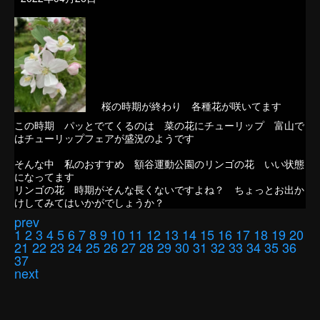
桜の時期が終わり 各種花が咲いてます
この時期 パッとでてくるのは 菜の花にチューリップ 富山で
はチューリップフェアが盛況のようです
そんな中 私のおすすめ 額谷運動公園のリンゴの花 いい状態
になってます
リンゴの花 時期がそんな長くないですよね？ ちょっとお出か
けしてみてはいかがでしょうか？
prev
1
2
3
4
5
6
7
8
9
10
11
12
13
14
15
16
17
18
19
20
21
22
23
24
25
26
27
28
29
30
31
32
33
34
35
36
37
next