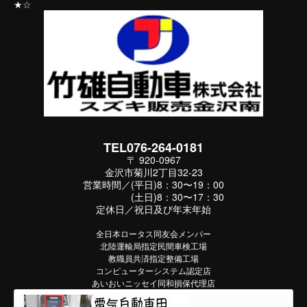
★☆
TEL076-264-0181
〒 920-0967
金沢市菊川2丁目32-23
営業時間／(平日)8：30〜19：00
(土日)8：30〜17：30
定休日／祝日及び年末年始
全日本ロータス同友会メンバー
北陸運輸局指定民間車検工場
教職員共済指定整備工場
コンピューターシステム認定店
あいおいニッセイ同和損保代理店