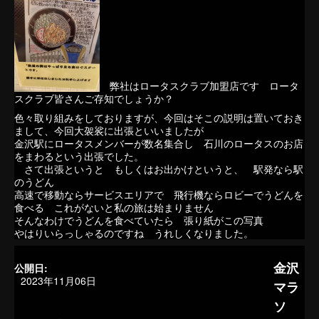
弊社はロータスクラブ加盟店です ロータ
スクラブ皆さんご存知でしょうか？
色々取り組みをしておりますが、今回はそこの説明は置いておき
まして、今回大袈裟に出張といいましたが
金沢駅にロータスメンバーが数名集合し 石川のロータスのお店
をまわるという出張でした。
さて出張というと もしくはお出かけというと、 駅発なら駅
のうどん
高速で移動ならサービスエリアで 飛行機ならロビーでうどんを
食べる これがないと私の旅は始まりません
そんなわけでうどんを食べていたら 張り紙がこの写真
やはりいらっしゃるのですね うれしくなりました。
金沢
公開日:
2023年11月06日
マラ
ソ