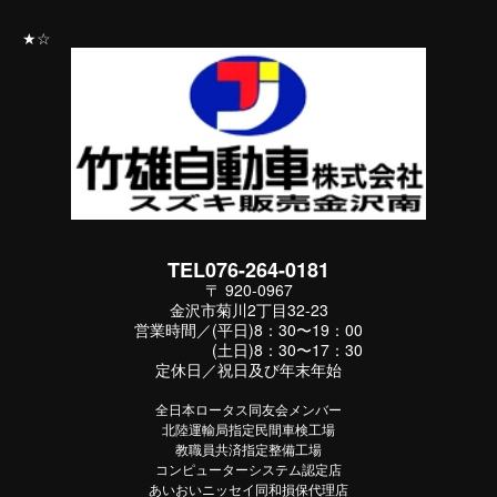
★☆
TEL076-264-0181
〒 920-0967
金沢市菊川2丁目32-23
営業時間／(平日)8：30〜19：00
(土日)8：30〜17：30
定休日／祝日及び年末年始
全日本ロータス同友会メンバー
北陸運輸局指定民間車検工場
教職員共済指定整備工場
コンピューターシステム認定店
あいおいニッセイ同和損保代理店