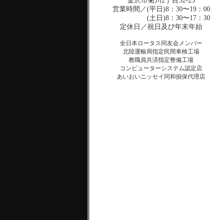
金沢市菊川2丁目32-23
営業時間／(平日)8：30〜19：00
(土日)8：30〜17：30
定休日／祝日及び年末年始
全日本ロータス同友会メンバー
北陸運輸局指定民間車検工場
教職員共済指定整備工場
コンピューターシステム認定店
あいおいニッセイ同和損保代理店