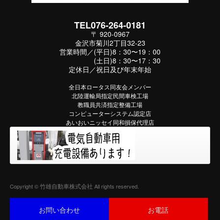
TEL076-264-0181
〒 920-0967
金沢市菊川2丁目32-23
営業時間／(平日)8：30〜19：00
(土日)8：30〜17：30
定休日／祝日及び年末年始
全日本ロータス同友会メンバー
北陸運輸局指定民間車検工場
教職員共済指定整備工場
コンピューターシステム認定店
あいおいニッセイ同和損保代理店
竹雄自動車株式会社
Copyright ©
All rights reserved.
お問い合わせ
お電話