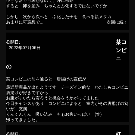
小さな器で可哀想なので、外に移動
すると 卵を産み ちゃんとふ化するではないですか
しかし 次から次へと ふ化した子を 食べる親メダカ
あまりに可哀想で... 次回に続く
某コ
公開日:
2022年07月05日
ンビ
ニ
の
某コンビニの前を通ると 唐揚げの宣伝が
最近新商品が出たようです チーズイン的な わたしもコンビニ
唐揚げが好きですから
お腹がすいたら寄ろうと機会をうかがってました
今日チャンスがあり コンビニによると 室内がその唐揚げの匂
いが 充満
くんくんくん 吸い込み もぉお腹いっぱい (笑)
帰ってきました。
虹
公開日: