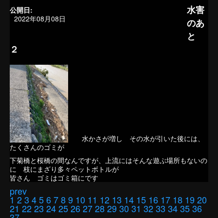
水害
公開日:
2022年08月08日
のあ
と
２
水かさが増し その水が引いた後には、
たくさんのゴミが
下菊橋と桜橋の間なんですが、上流にはそんな遊ぶ場所もないの
に 枝にまざり多々ペットボトルが
皆さん ゴミはゴミ箱にです
prev
1
2
3
4
5
6
7
8
9
10
11
12
13
14
15
16
17
18
19
20
21
22
23
24
25
26
27
28
29
30
31
32
33
34
35
36
37