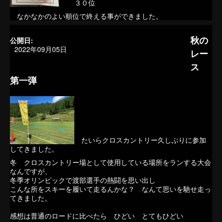
３０位
なかなかのよい順位で終える事ができました。
秋の
公開日:
2022年09月05日
レー
ス
第一弾
たいらクロスカントリー久しぶりに参加
してきました。
冬 クロスカントリー場として使用している場所をランする大会
なんですが、
冬季オリンピックで渡部選手の熱闘を思い出し
こんな所をスキーを履いて走るんかな？ なんて思いを馳せ走っ
てきました。
感想は普通のロードに比べたら ひどい とてもひどい