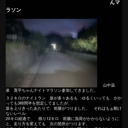
んマ
ラソン
山中温
泉 寛平ちゃんナイトマラソン参加してきました。
３２キロのナイトラン 坂が多々あるも ゆるくいっても かか
っても3時間半を想定してましたが、
坂を上りきったあたりで、前腿がつりました、 それはもぉ動け
ないレベル
20キロ経過で、 残り12キロ 前腿に負荷がかからないように
と、走り方を変えても 次の箇所がつります。