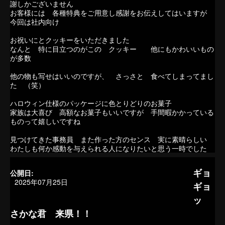
謝しかございません
お客様には 各種特典をご用意し感謝をお伝えしてはいますが
今回は社内向け
お祝いにとクッキーをいただきました
なんと 特に目立つのがこの クッキー 他にもかわいいもの
が多数
他の物も写せはいいのですが、 さっさと 食べてしまってまし
た （笑）
ハロウィン仕様のパッケージに色とりどりのお菓子
家族は大喜び 高額なお菓子もいいですが 手間暇かかっている
ものって嬉しいですね
見つけてきた事務員 また作った方のセンス 実に素晴らしい
わたしも何か感動を与えられる人になりたいと思う一時でした
ギョ
公開日:
2025年07月25日
ギョ
ッ
さかな君 来県！！