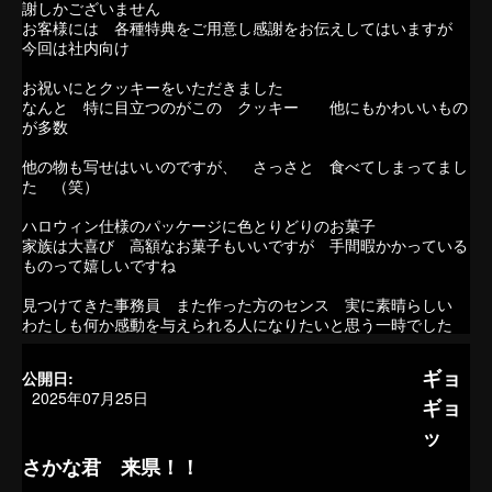
謝しかございません
お客様には 各種特典をご用意し感謝をお伝えしてはいますが
今回は社内向け
お祝いにとクッキーをいただきました
なんと 特に目立つのがこの クッキー 他にもかわいいもの
が多数
他の物も写せはいいのですが、 さっさと 食べてしまってまし
た （笑）
ハロウィン仕様のパッケージに色とりどりのお菓子
家族は大喜び 高額なお菓子もいいですが 手間暇かかっている
ものって嬉しいですね
見つけてきた事務員 また作った方のセンス 実に素晴らしい
わたしも何か感動を与えられる人になりたいと思う一時でした
ギョ
公開日:
2025年07月25日
ギョ
ッ
さかな君 来県！！